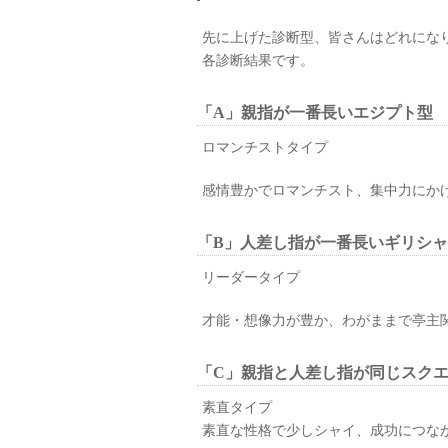
先に上げた診断型、皆さんはどれにな
各診断結果です。
「A」親指が一番長いエジプト型
ロマンチストタイプ
感情豊かでロマンチスト、集中力にか
「B」人差し指が一番長いギリシ
リーダータイプ
才能・想像力が豊か、わがままで亭主
「C」親指と人差し指が同じスク
素直タイプ
素直な性格で少しシャイ、成功につな