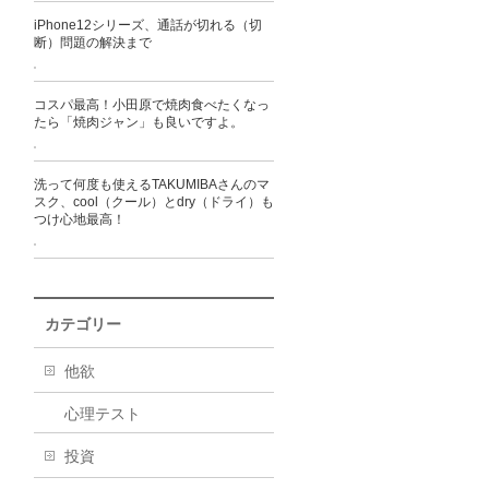
iPhone12シリーズ、通話が切れる（切
断）問題の解決まで
コスパ最高！小田原で焼肉食べたくなっ
たら「焼肉ジャン」も良いですよ。
洗って何度も使えるTAKUMIBAさんのマ
スク、cool（クール）とdry（ドライ）も
つけ心地最高！
カテゴリー
他欲
心理テスト
投資