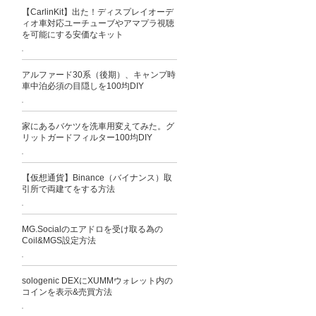
【CarlinKit】出た！ディスプレイオーデ
ィオ車対応ユーチューブやアマプラ視聴
を可能にする安価なキット
アルファード30系（後期）、キャンプ時
車中泊必須の目隠しを100均DIY
家にあるバケツを洗車用変えてみた。グ
リットガードフィルター100均DIY
【仮想通貨】Binance（バイナンス）取
引所で両建てをする方法
MG.Socialのエアドロを受け取る為の
Coil&MGS設定方法
sologenic DEXにXUMMウォレット内の
コインを表示&売買方法