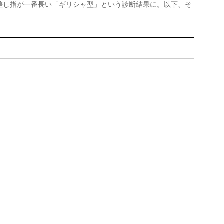
差し指が一番長い「ギリシャ型」という診断結果に。以下、そ