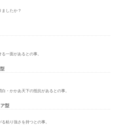
りましたか？
ける一面があるとの事。
ャ型
関白・かかあ天下の抵抗があるとの事。
エア型
がる粘り強さを持つとの事。