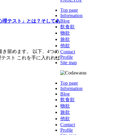
Top page
Information
心理テスト」とは？そしてあ
Blog
飲食欲
物欲
旅欲
他欲
き留めます。 以下、4つの
Contact
Profile
理テスト これを手に入れれば
Site map
Top page
Information
Blog
飲食欲
物欲
旅欲
他欲
Contact
Profile