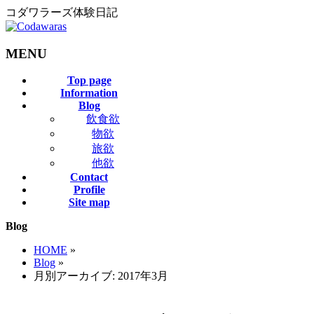
コダワラーズ体験日記
MENU
メ
Top page
Information
ニ
Blog
ュ
飲食欲
ー
物欲
を
旅欲
飛
他欲
ば
Contact
す
Profile
Site map
Blog
HOME
»
Blog
»
月別アーカイブ: 2017年3月