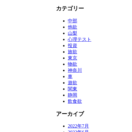
索:
カテゴリー
中部
他欲
山梨
心理テスト
投資
旅欲
東京
物欲
神奈川
車
遊欲
関東
静岡
飲食欲
アーカイブ
2022年7月