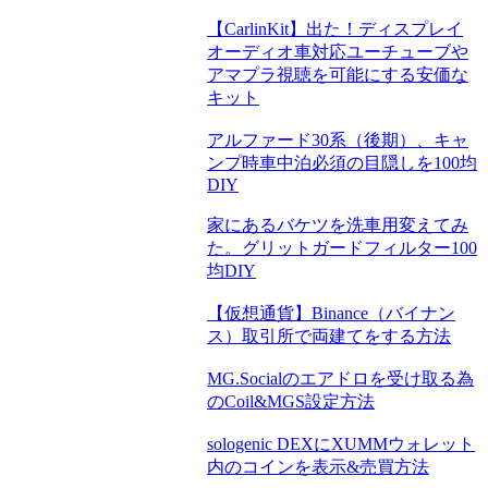
【CarlinKit】出た！ディスプレイ
オーディオ車対応ユーチューブや
アマプラ視聴を可能にする安価な
キット
アルファード30系（後期）、キャ
ンプ時車中泊必須の目隠しを100均
DIY
家にあるバケツを洗車用変えてみ
た。グリットガードフィルター100
均DIY
【仮想通貨】Binance（バイナン
ス）取引所で両建てをする方法
MG.Socialのエアドロを受け取る為
のCoil&MGS設定方法
sologenic DEXにXUMMウォレット
内のコインを表示&売買方法