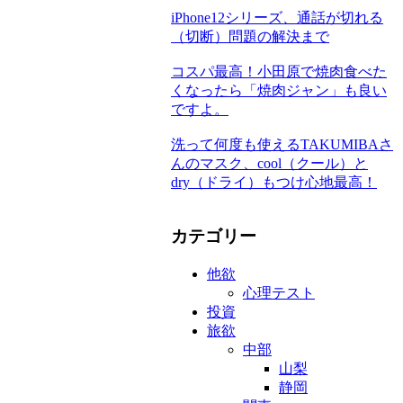
iPhone12シリーズ、通話が切れる
（切断）問題の解決まで
コスパ最高！小田原で焼肉食べた
くなったら「焼肉ジャン」も良い
ですよ。
洗って何度も使えるTAKUMIBAさ
んのマスク、cool（クール）と
dry（ドライ）もつけ心地最高！
カテゴリー
他欲
心理テスト
投資
旅欲
中部
山梨
静岡