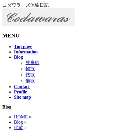
コダワラーズ体験日記
MENU
メ
Top page
Information
ニ
Blog
ュ
飲食欲
ー
物欲
を
旅欲
飛
他欲
ば
Contact
す
Profile
Site map
Blog
HOME
»
Blog
»
他欲
»