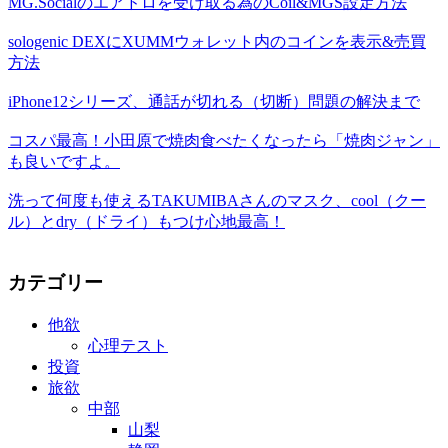
MG.Socialのエアドロを受け取る為のCoil&MGS設定方法
sologenic DEXにXUMMウォレット内のコインを表示&売買
方法
iPhone12シリーズ、通話が切れる（切断）問題の解決まで
コスパ最高！小田原で焼肉食べたくなったら「焼肉ジャン」
も良いですよ。
洗って何度も使えるTAKUMIBAさんのマスク、cool（クー
ル）とdry（ドライ）もつけ心地最高！
カテゴリー
他欲
心理テスト
投資
旅欲
中部
山梨