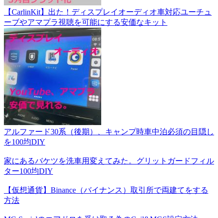
【CarlinKit】出た！ディスプレイオーディオ車対応ユーチュ
ーブやアマプラ視聴を可能にする安価なキット
アルファード30系（後期）、キャンプ時車中泊必須の目隠し
を100均DIY
家にあるバケツを洗車用変えてみた。グリットガードフィル
ター100均DIY
【仮想通貨】Binance（バイナンス）取引所で両建てをする
方法