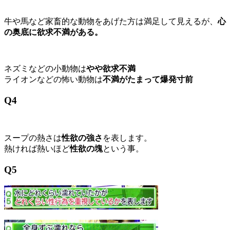
牛や馬など家畜的な動物をあげた方は満足して見えるが、
心
の奥底に欲求不満がある。
ネズミなどの小動物は
やや欲求不満
ライオンなどの怖い動物は
不満がたまって爆発寸前
Q4
スープの熱さは
性欲の強さ
を表します。
熱ければ熱いほど
性欲の塊
という事。
Q5