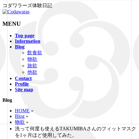
コダワラーズ体験日記
MENU
メ
Top page
Information
ニ
Blog
ュ
飲食欲
ー
物欲
を
旅欲
飛
他欲
ば
Contact
す
Profile
Site map
Blog
HOME
»
Blog
»
物欲
»
洗って何度も使えるTAKUMIBAさんのフィットマスク
を1ヶ月ほど使用してみた。