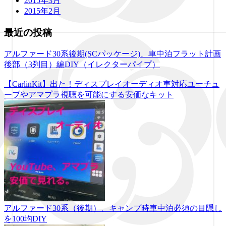
2015年3月
2015年2月
最近の投稿
アルファード30系後期(SCパッケージ)、車中泊フラット計画
後部（3列目）編DIY（イレクターパイプ）
【CarlinKit】出た！ディスプレイオーディオ車対応ユーチュ
ーブやアマプラ視聴を可能にする安価なキット
アルファード30系（後期）、キャンプ時車中泊必須の目隠し
を100均DIY