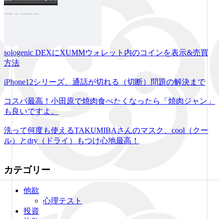
sologenic DEXにXUMMウォレット内のコインを表示&売買
方法
iPhone12シリーズ、通話が切れる（切断）問題の解決まで
コスパ最高！小田原で焼肉食べたくなったら「焼肉ジャン」
も良いですよ。
洗って何度も使えるTAKUMIBAさんのマスク、cool（クー
ル）とdry（ドライ）もつけ心地最高！
カテゴリー
他欲
心理テスト
投資