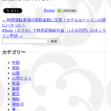
Pocket
←
時間貸駐車場の高額金額に注意！ホテルルートインの罠
にハマった！
iPhone（スマホ）で特別定額給付金（1人10万円）のオンラ
イン申請
→
検
索:
カテゴリー
中部
他欲
山梨
心理テスト
投資
旅欲
東京
物欲
神奈川
車