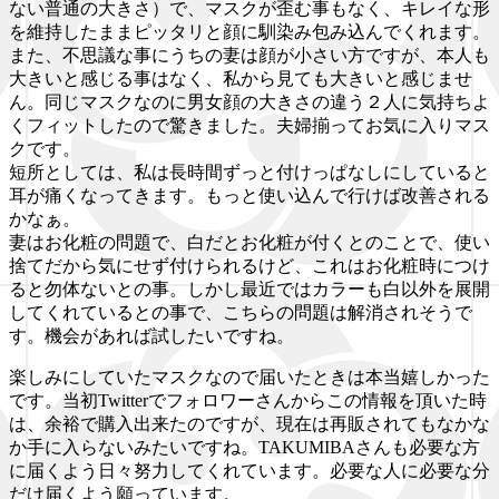
ない普通の大きさ）で、マスクが歪む事もなく、キレイな形
を維持したままピッタリと顔に馴染み包み込んでくれます。
また、不思議な事にうちの妻は顔が小さい方ですが、本人も
大きいと感じる事はなく、私から見ても大きいと感じませ
ん。同じマスクなのに男女顔の大きさの違う２人に気持ちよ
くフィットしたので驚きました。夫婦揃ってお気に入りマス
クです。
短所としては、私は長時間ずっと付けっぱなしにしていると
耳が痛くなってきます。もっと使い込んで行けば改善される
かなぁ。
妻はお化粧の問題で、白だとお化粧が付くとのことで、使い
捨てだから気にせず付けられるけど、これはお化粧時につけ
ると勿体ないとの事。しかし最近ではカラーも白以外を展開
してくれているとの事で、こちらの問題は解消されそうで
す。機会があれば試したいですね。
楽しみにしていたマスクなので届いたときは本当嬉しかった
です。当初Twitterでフォロワーさんからこの情報を頂いた時
は、余裕で購入出来たのですが、現在は再販されてもなかな
か手に入らないみたいですね。TAKUMIBAさんも必要な方
に届くよう日々努力してくれています。必要な人に必要な分
だけ届くよう願っています。