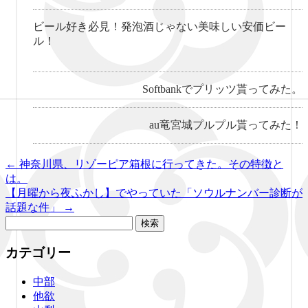
ビール好き必見！発泡酒じゃない美味しい安価ビー
ル！
Softbankでプリッツ貰ってみた。
au竜宮城プルプル貰ってみた！
←
神奈川県、リゾーピア箱根に行ってきた。その特徴と
は。
【月曜から夜ふかし】でやっていた「ソウルナンバー診断が
話題な件」
→
検
索:
カテゴリー
中部
他欲