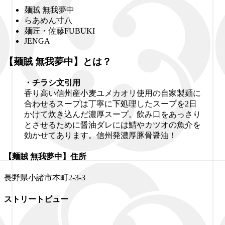
麺賊 無我夢中
らあめん寸八
麺匠・佐藤FUBUKI
JENGA
【麺賊 無我夢中】とは？
・チラシ文引用
香り高い信州産小麦ユメカオリ使用の自家製麺に
合わせるスープは丁寧に下処理したスープを2日
かけて炊き込んだ濃厚スープ。飲み口をあっさり
とさせるために醤油ダレには鯖やカツオの魚介を
効かせてあります。信州発濃厚豚骨醤油！
【麺賊 無我夢中】住所
長野県小諸市本町2-3-3
ストリートビュー