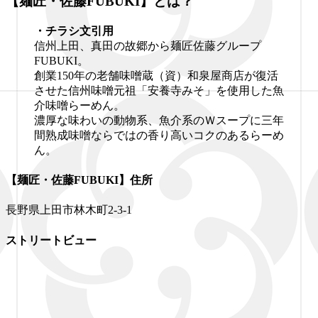
【麺匠・佐藤FUBUKI】とは？
・チラシ文引用
信州上田、真田の故郷から麺匠佐藤グループ
FUBUKI。
創業150年の老舗味噌蔵（資）和泉屋商店が復活
させた信州味噌元祖「安養寺みそ」を使用した魚
介味噌らーめん。
濃厚な味わいの動物系、魚介系のＷスープに三年
間熟成味噌ならではの香り高いコクのあるらーめ
ん。
【麺匠・佐藤FUBUKI】住所
長野県上田市林木町2-3-1
ストリートビュー