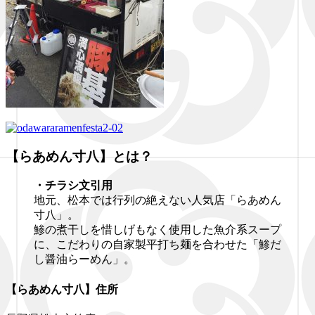
【らあめん寸八】とは？
・チラシ文引用
地元、松本では行列の絶えない人気店「らあめん
寸八」。
鯵の煮干しを惜しげもなく使用した魚介系スープ
に、こだわりの自家製平打ち麺を合わせた「鯵だ
し醤油らーめん」。
【らあめん寸八】住所