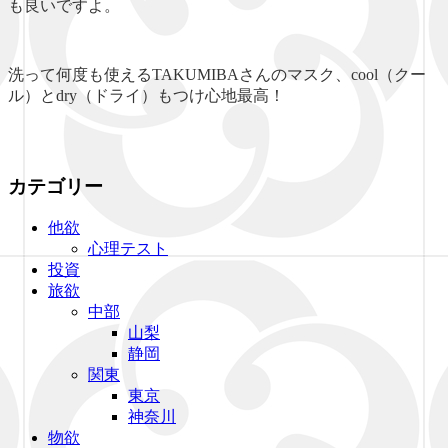
も良いですよ。
洗って何度も使えるTAKUMIBAさんのマスク、cool（クー
ル）とdry（ドライ）もつけ心地最高！
カテゴリー
他欲
心理テスト
投資
旅欲
中部
山梨
静岡
関東
東京
神奈川
物欲