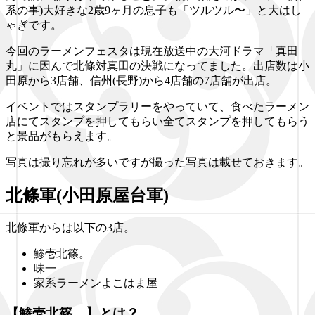
系の事)大好きな2歳9ヶ月の息子も「ツルツル〜」と大はし
ゃぎです。
今回のラーメンフェスタは現在放送中の大河ドラマ「真田
丸」に因んで北條対真田の決戦になってました。出店数は小
田原から3店舗、信州(長野)から4店舗の7店舗が出店。
イベントではスタンプラリーをやっていて、食べたラーメン
店にてスタンプを押してもらい全てスタンプを押してもらう
と景品がもらえます。
写真は撮り忘れが多いですが撮った写真は載せておきます。
北條軍(小田原屋台軍)
北條軍からは以下の3店。
鯵壱北篠。
味一
家系ラーメンよこはま屋
【鯵壱北篠。】とは？