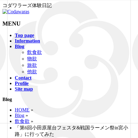
コダワラーズ体験日記
MENU
メ
Top page
Information
ニ
Blog
ュ
飲食欲
ー
物欲
を
旅欲
飛
他欲
ば
Contact
す
Profile
Site map
Blog
HOME
»
Blog
»
飲食欲
»
「第6回小田原屋台フェスタ&戦国ラーメン祭in宮小
路」に行ってみた