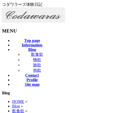
コダワラーズ体験日記
MENU
メ
Top page
Information
ニ
Blog
ュ
飲食欲
ー
物欲
を
旅欲
飛
他欲
ば
Contact
す
Profile
Site map
Blog
HOME
»
Blog
»
飲食欲
»