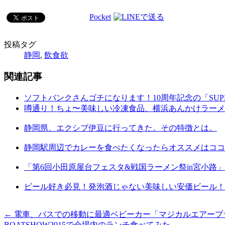
Pocket
投稿タグ
静岡
,
飲食欲
関連記事
ソフトバンクさんゴチになります！10周年記念の「SUPE
噂通り！ちょ〜美味しい冷凍食品、横浜あんかけラーメ
静岡県、エクシブ伊豆に行ってきた。その特徴とは。
静岡駅周辺でカレーを食べたくなったらオススメはココ！
「第6回小田原屋台フェスタ&戦国ラーメン祭in宮小路
ビール好き必見！発泡酒じゃない美味しい安価ビール！
←
電車、バスでの移動に最適ベビーカー「マジカルエアープ
BOATSHOW2015で会場内のランチ食べてみた。
→