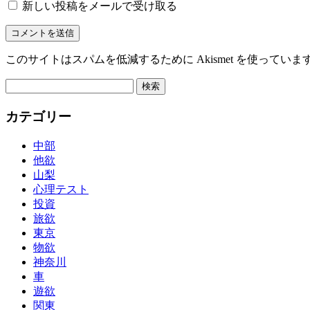
新しい投稿をメールで受け取る
このサイトはスパムを低減するために Akismet を使っていま
検
索:
カテゴリー
中部
他欲
山梨
心理テスト
投資
旅欲
東京
物欲
神奈川
車
遊欲
関東