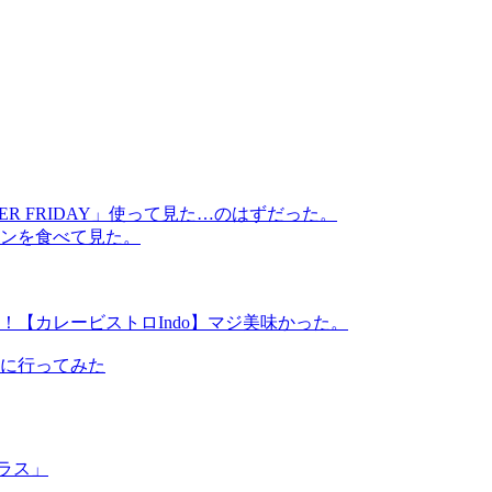
R FRIDAY」使って見た…のはずだった。
ンを食べて見た。
【カレービストロIndo】マジ美味かった。
」に行ってみた
ラス」