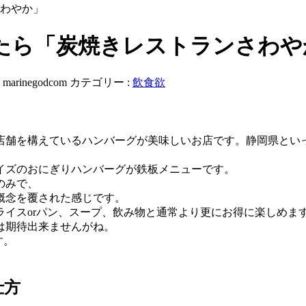
わやか」
たら「炭焼きレストランさわや
:
marinegodcom
カテゴリー :
飲食欲
店舗を構えているハンバーグが美味しいお店です。静岡県とい
イズのおにぎりハンバーグが鉄板メニューです。
のみで、
概念を覆された感じです。
イスorパン、スープ、飲み物と通常より更にお得に楽しめま
は期待出来ませんがね。
す。
仕方